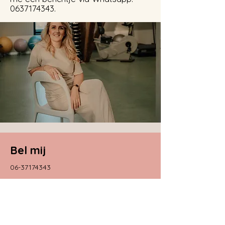
0637174343
.
Bel mij
06-37174343
Email
kleinsengroots@gmail.com